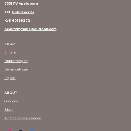
7331 PV Apeldoorn
Tel
0616834793
KvK 60589272
beautybytanja@outlook.com
SHOP
Empire
Huidverzorging
Behandelingen
Prijzen
ABOUT
Over ons
Blogs
Algemene voorwaarden