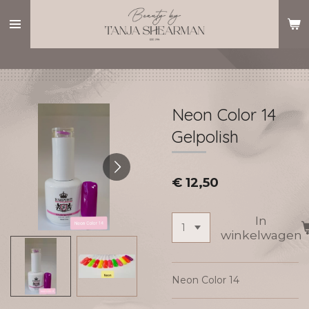
Ga
direct
naar
de
hoofdinhoud
Neon Color 14
Gelpolish
€ 12,50
In
winkelwagen
Neon Color 14