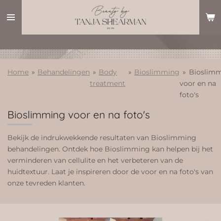
Ga
direct
naar
de
hoofdinhoud
Home
»
Behandelingen
»
Body
»
Bioslimming
»
Bioslim
treatment
voor en na
foto's
Bioslimming voor en na foto's
Bekijk de indrukwekkende resultaten van Bioslimming
behandelingen. Ontdek hoe Bioslimming kan helpen bij het
verminderen van cellulite en het verbeteren van de
huidtextuur. Laat je inspireren door de voor en na foto's van
onze tevreden klanten.