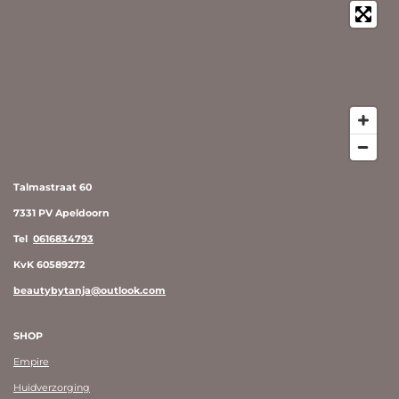
Talmastraat 60
7331 PV Apeldoorn
Tel
0616834793
KvK 60589272
beautybytanja@outlook.com
SHOP
Empire
Huidverzorging