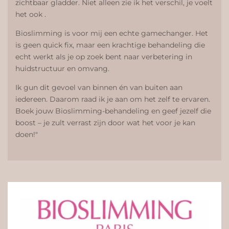
zichtbaar gladder. Niet alleen zie ik het verschil, je voelt
het ook .
Bioslimming is voor mij een echte gamechanger. Het
is geen quick fix, maar een krachtige behandeling die
echt werkt als je op zoek bent naar verbetering in
huidstructuur en omvang.
Ik gun dit gevoel van binnen én van buiten aan
iedereen. Daarom raad ik je aan om het zelf te ervaren.
Boek jouw Bioslimming-behandeling en geef jezelf die
boost – je zult verrast zijn door wat het voor je kan
doen!"