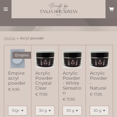
Ga
direct
naar
de
hoofdinhoud
Home
»
Acryl powder
Empire
Empire
Acrylic
Acrylic
Acrylic
acryl
Powder
Powder
Powder
powder
Criystal
- White
-
Clear
Sensatio
Natural
€ 9,95
n
€ 17,95
€ 17,95
€ 17,95