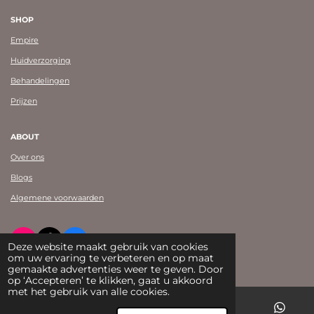
SHOP
Empire
Huidverzorging
Behandelingen
Prijzen
ABOUT
Over ons
Blogs
Algemene voorwaarden
I
T
F
Deze website maakt gebruik van cookies
n
i
a
om uw ervaring te verbeteren en op maat
© Beauty by Tanja Shearman 2023
s
k
c
gemaakte advertenties weer te geven. Door
t
T
e
op ‘Accepteren’ te klikken, gaat u akkoord
a
o
b
met het gebruik van alle cookies.
g
k
o
r
o