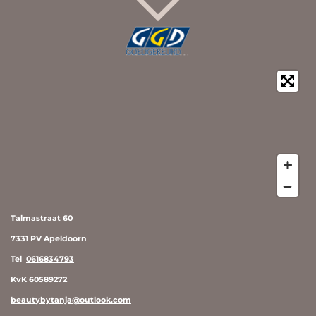
Talmastraat 60
7331 PV Apeldoorn
Tel
0616834793
KvK 60589272
beautybytanja@outlook.com