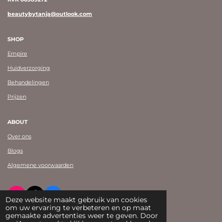
beautybytanja@outlook.com
SHOP
Empire
Huidverzorging
Behandelingen
Prijzen
ABOUT
Over ons
Blogs
Algemene voorwaarden
I
T
F
Deze website maakt gebruik van cookies
n
i
a
om uw ervaring te verbeteren en op maat
© Beauty by Tanja Shearman 2023
s
k
c
gemaakte advertenties weer te geven. Door