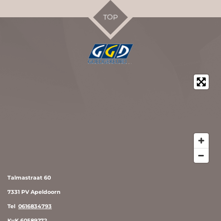
TOP
Talmastraat 60
7331 PV Apeldoorn
Tel
0616834793
KvK 60589272