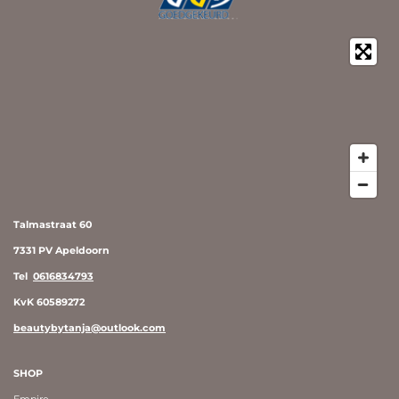
Talmastraat 60
7331 PV Apeldoorn
Tel
0616834793
KvK 60589272
beautybytanja@outlook.com
SHOP