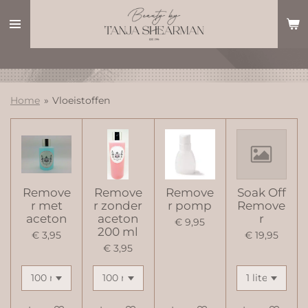
Ga
direct
naar
de
hoofdinhoud
Home
»
Vloeistoffen
Remove
Remove
Remove
Soak Off
r met
r zonder
r pomp
Remove
aceton
aceton
r
€ 9,95
200 ml
€ 3,95
€ 19,95
€ 3,95