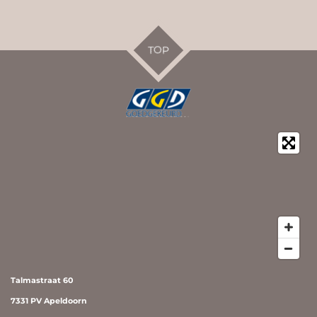
TOP
Talmastraat 60
7331 PV Apeldoorn