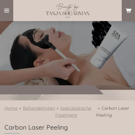
Ga
direct
naar
de
hoofdinhoud
Home
»
Behandelingen
»
Specialistische
»
Carbon Laser
Treatment
Peeling
Carbon Laser Peeling