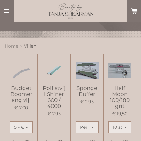
Ga
direct
naar
de
hoofdinhoud
Home
»
Vijlen
Budget
Polijstvij
Sponge
Half
Boomer
l Shiner
Buffer
Moon
ang vijl
600 /
100/180
€ 2,95
4000
grit
€ 7,00
€ 7,95
€ 19,50