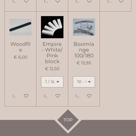
In winkelwagen
In winkelwagen
In winkelwagen
In winkelwag
Woodfil
Empire
Boomla
e
- White/
nge
Pink
100/180
€ 6,00
block
€ 15,95
€ 12,50
In winkelwagen
In winkelwagen
In winkelwagen
TOP