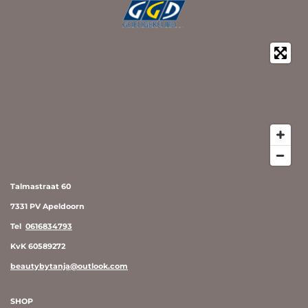
Talmastraat 60
7331 PV Apeldoorn
Tel
0616834793
KvK 60589272
beautybytanja@outlook.com
SHOP