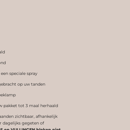
ald
ond
en speciale spray
gebracht op uw tanden
leeklamp
w pakket tot 3 maal herhaald
aanden zichtbaar, afhankelijk
r dagelijks gegeten of
 en VULLINGEN bleken niet