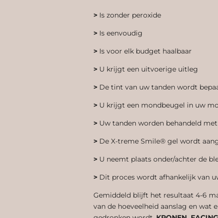
>
Is zonder peroxide
>
Is eenvoudig
>
Is voor elk budget haalbaar
>
U krijgt een uitvoerige uitleg
>
De tint van uw tanden wordt bepa
>
U krijgt een mondbeugel in uw m
>
Uw tanden worden behandeld met e
>
De X-treme Smile® gel wordt aan
>
U neemt plaats onder/achter de b
>
Dit proces wordt afhankelijk van u
Gemiddeld blijft het resultaat 4-6 m
van de hoeveelheid aanslag en wat e
gedronken wordt.
KRONEN, FACINGS