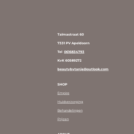
Talmastraat 60
7331 PV Apeldoorn
Tel
0616834793
KvK 60589272
beautybytanja@outlook.com
SHOP
Empire
Huidverzorging
Behandelingen
Prijzen