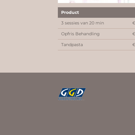
Product
3 sessies van 20 min
€
Opfris Behandling
€
Tandpasta
€