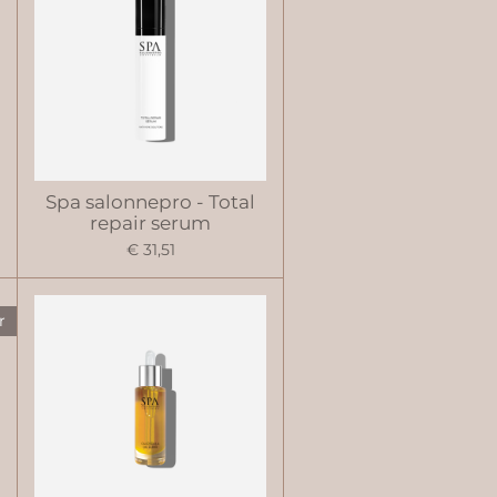
Spa salonnepro - Total
repair serum
€ 31,51
r