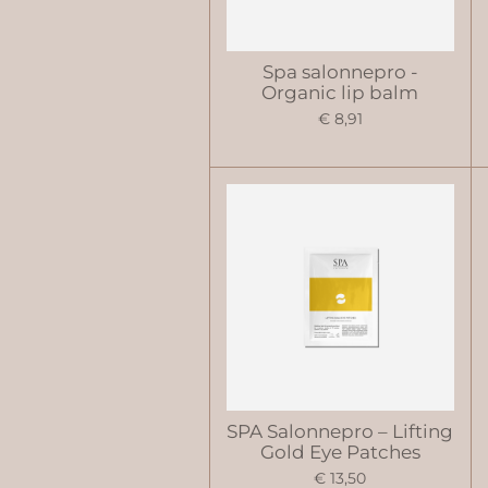
Spa salonnepro -
Organic lip balm
€ 8,91
SPA Salonnepro – Lifting
Gold Eye Patches
€ 13,50