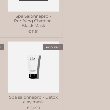
Spa Salonnepro -
Purifying Charcoal
Black Mask
€ 11,91
r
Populair
Spa salonnepro - Detox
clay mask
€ 24,90