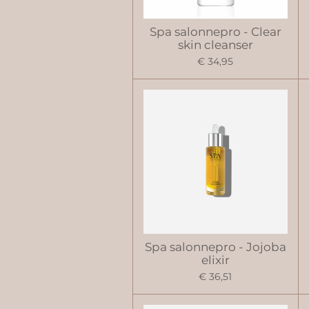
Spa salonnepro - Clear
skin cleanser
€ 34,95
Spa salonnepro - Jojoba
elixir
€ 36,51