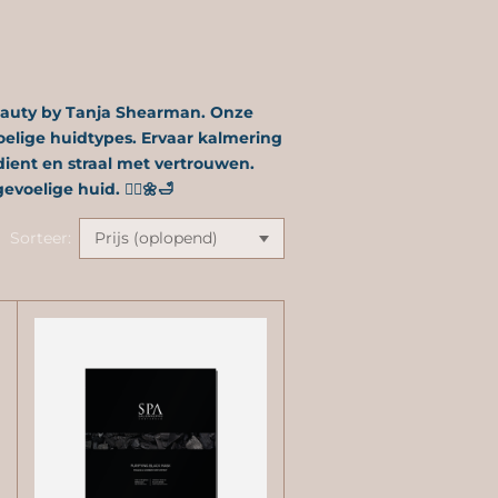
eauty by Tanja Shearman. Onze
elige huidtypes. Ervaar kalmering
rdient en straal met vertrouwen.
elige huid. 💆‍♀️🌼🛁
Sorteer: