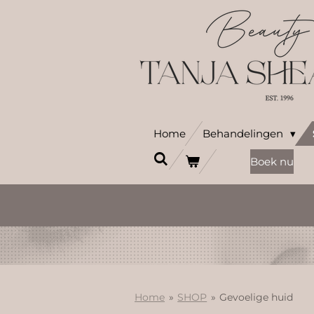
Ga
direct
naar
de
hoofdinhoud
Home
Behandelingen
Boek nu
Home
»
SHOP
»
Gevoelige huid