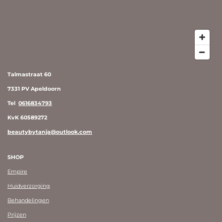
Talmastraat 60
7331 PV Apeldoorn
Tel
0616834793
KvK 60589272
beautybytanja@outlook.com
SHOP
Empire
Huidverzorging
Behandelingen
Prijzen