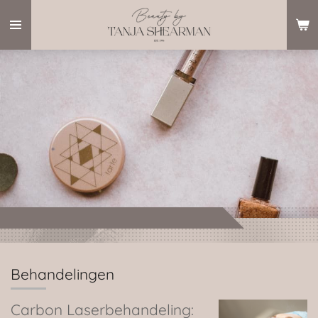
Ga
direct
naar
de
hoofdinhoud
Behandelingen
Carbon Laserbehandeling: