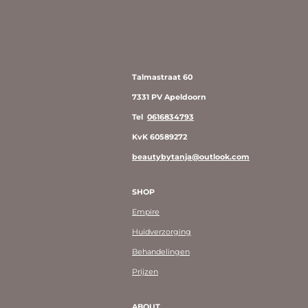
Talmastraat 60
7331 PV Apeldoorn
Tel
0616834793
KvK 60589272
beautybytanja@outlook.com
SHOP
Empire
Huidverzorging
Behandelingen
Prijzen
ABOUT