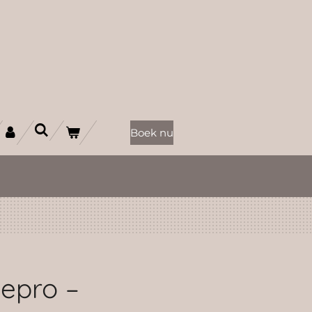
Boek nu
epro –