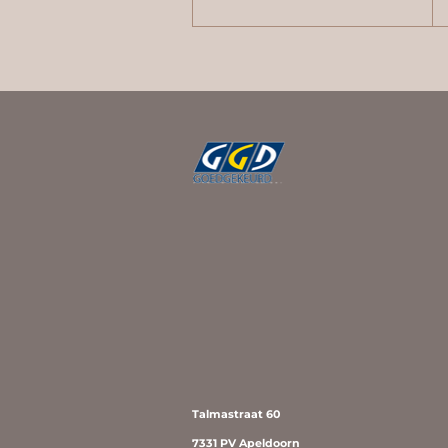
Talmastraat 60
7331 PV Apeldoorn