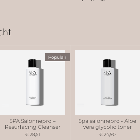
D
D
S
e
e
h
l
e
a
e
l
r
n
e
cht
Populair
SPA Salonnepro –
Spa salonnepro - Aloe
Resurfacing Cleanser
vera glycolic toner
€ 28,51
€ 24,90