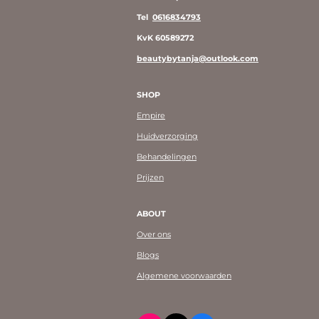
Tel
0616834793
KvK 60589272
beautybytanja@outlook.com
SHOP
Empire
Huidverzorging
Behandelingen
Prijzen
ABOUT
Over ons
Blogs
Algemene voorwaarden