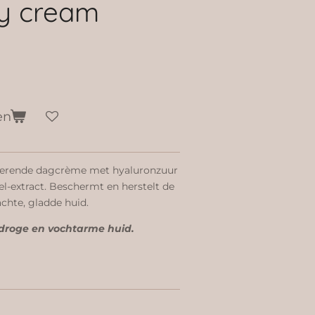
ay cream
en
terende dagcrème met hyaluronzuur
l-extract. Beschermt en herstelt de
chte, gladde huid.
 droge en vochtarme huid.