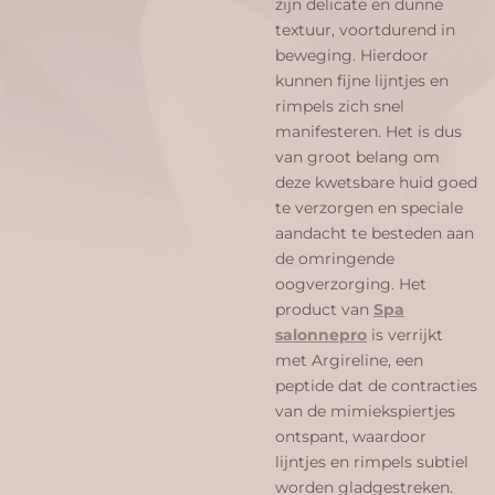
zijn delicate en dunne
textuur, voortdurend in
beweging. Hierdoor
kunnen fijne lijntjes en
rimpels zich snel
manifesteren. Het is dus
van groot belang om
deze kwetsbare huid goed
te verzorgen en speciale
aandacht te besteden aan
de omringende
oogverzorging. Het
product van
Spa
salonnepro
is verrijkt
met Argireline, een
peptide dat de contracties
van de mimiekspiertjes
ontspant, waardoor
lijntjes en rimpels subtiel
worden gladgestreken.