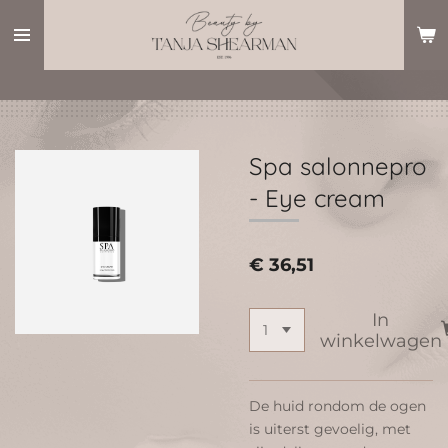
Ga
direct
naar
de
hoofdinhoud
Spa salonnepro
- Eye cream
€ 36,51
In
winkelwagen
De huid rondom de ogen
is uiterst gevoelig, met