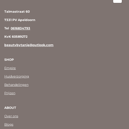
Talmastraat 60
7331 PV Apeldoorn
Tel
0616834793
KvK 60589272
beautybytanja@outlook.com
SHOP
Empire
Huidverzorging
Behandelingen
Prijzen
ABOUT
Over ons
Blogs