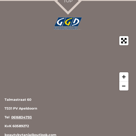
TOP
Talmastraat 60
7331 PV Apeldoorn
Tel
0616834793
KvK 60589272
beautybytanja@outlook.com