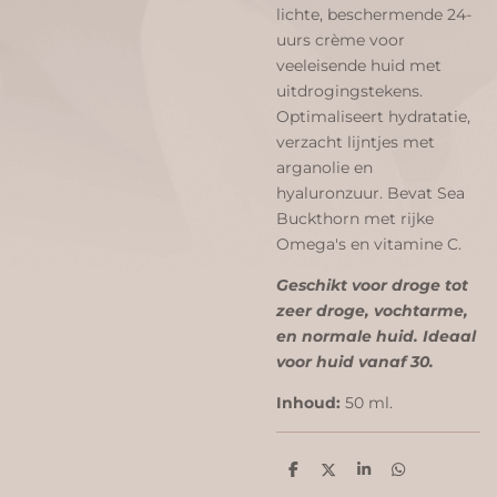
lichte, beschermende 24-
uurs crème voor
veeleisende huid met
uitdrogingstekens.
Optimaliseert hydratatie,
verzacht lijntjes met
arganolie en
hyaluronzuur. Bevat Sea
Buckthorn met rijke
Omega's en vitamine C.
Geschikt voor droge tot
zeer droge, vochtarme,
en normale huid. Ideaal
voor huid vanaf 30.
Inhoud:
50 ml.
D
D
S
D
e
e
h
e