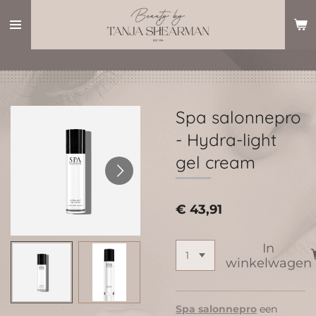
Ga
direct
naar
de
hoofdinhoud
Spa salonnepro
- Hydra-light
gel cream
€ 43,91
In
winkelwagen
Spa salonnepro
een