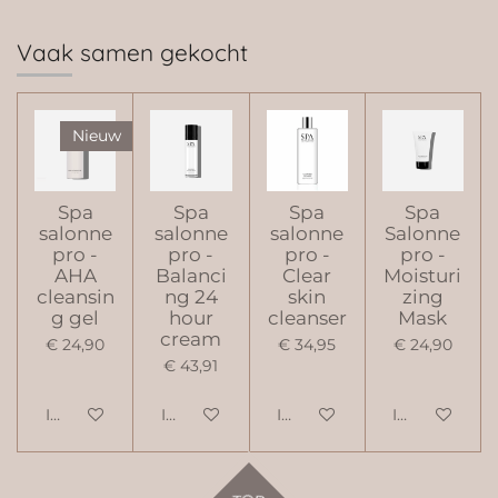
l
e
a
l
e
l
r
e
n
e
n
Vaak samen gekocht
Nieuw
Spa
Spa
Spa
Spa
salonne
salonne
salonne
Salonne
pro -
pro -
pro -
pro -
AHA
Balanci
Clear
Moisturi
cleansin
ng 24
skin
zing
g gel
hour
cleanser
Mask
cream
€ 24,90
€ 34,95
€ 24,90
€ 43,91
In winkelwagen
In winkelwagen
In winkelwagen
In winkelwag