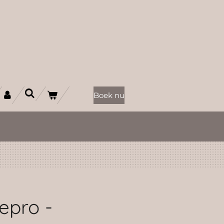
Boek nu
epro -