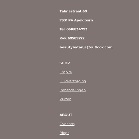
Talmastraat 60
7331 PV Apeldoorn
Tel
0616834793
KvK 60589272
beautybytanja@outlook.com
SHOP
Empire
Huidverzorging
Behandelingen
Prijzen
ABOUT
Over ons
Blogs