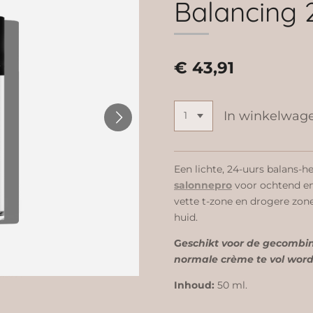
Balancing 
€ 43,91
In winkelwag
Een lichte, 24-uurs balans-
salonnepro
voor ochtend en
vette t-zone en drogere zone
huid.
G
eschikt voor de gecombi
normale crème te vol wor
Inhoud:
50 ml.