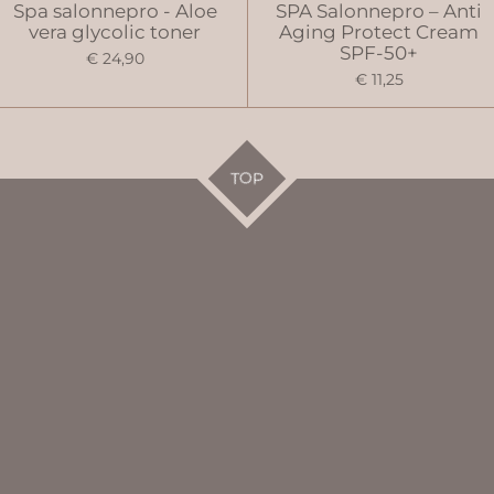
Spa salonnepro - Aloe
SPA Salonnepro – Anti
vera glycolic toner
Aging Protect Cream
SPF-50+
€ 24,90
€ 11,25
TOP