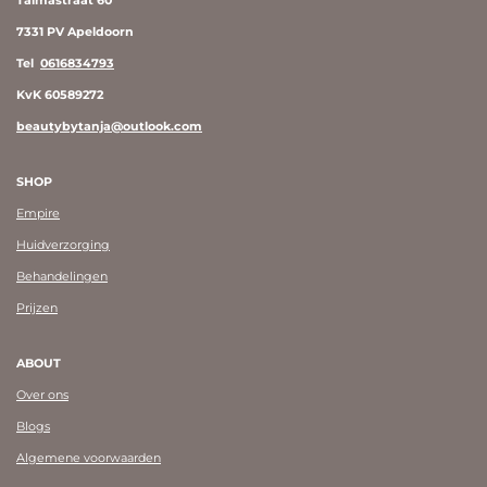
Talmastraat 60
7331 PV Apeldoorn
Tel
0616834793
KvK 60589272
beautybytanja@outlook.com
SHOP
Empire
Huidverzorging
Behandelingen
Prijzen
ABOUT
Over ons
Blogs
Algemene voorwaarden