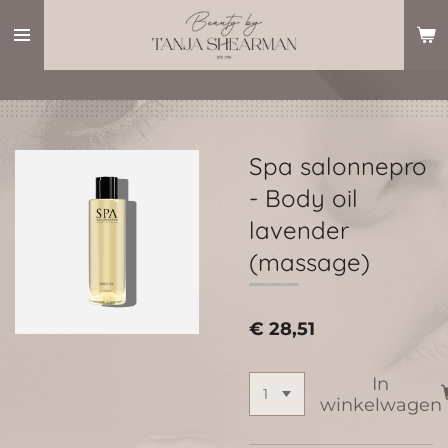
Ga
direct
naar
de
hoofdinhoud
Spa salonnepro
- Body oil
lavender
(massage)
€ 28,51
In
winkelwagen