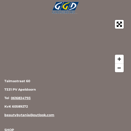
Talmastraat 60
7331 PV Apeldoorn
Tel
0616834793
KvK 60589272
beautybytanja@outlook.com
SHOP