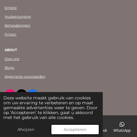
Empire
Huidverzorging
Behandelingen
Prijzen
ABOUT
Over ons
Blogs
Algemene voorwaarden
I
T
F
Deze website maakt gebruik van cookies
n
i
a
om uw ervaring te verbeteren en op maat
© Beauty by Tanja Shearman 2023
s
k
c
gemaakte advertenties weer te geven. Door
t
T
e
op ‘Accepteren’ te klikken, gaat u akkoord
a
o
b
met het gebruik van alle cookies.
g
k
o
r
o
Afwijzen
Accepteren
E-mailadres
Telefoonnummer
Kaart
Facebook
WhatsApp
a
k
m