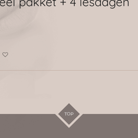
eel pakket + 4 lesdagen
TOP