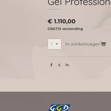
Gel Profession
€ 1.110,00
GRATIS verzending
In winkelwagen
D
D
S
e
e
h
l
e
a
e
l
r
n
e