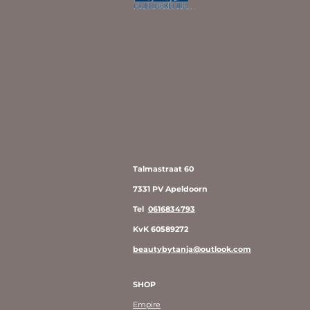
Talmastraat 60
7331 PV Apeldoorn
Tel
0616834793
KvK 60589272
beautybytanja@outlook.com
SHOP
Empire