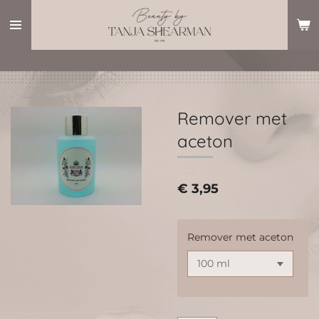
Ga
direct
naar
de
hoofdinhoud
Remover met
aceton
€ 3,95
Remover met aceton