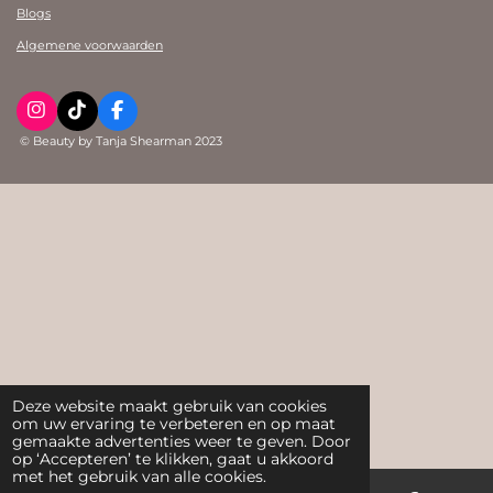
Blogs
Algemene voorwaarden
I
T
F
n
i
a
© Beauty by Tanja Shearman 2023
s
k
c
t
T
e
a
o
b
g
k
o
r
o
a
k
m
Deze website maakt gebruik van cookies
om uw ervaring te verbeteren en op maat
gemaakte advertenties weer te geven. Door
op ‘Accepteren’ te klikken, gaat u akkoord
met het gebruik van alle cookies.