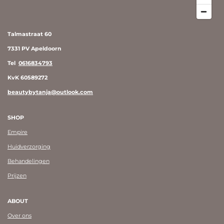
Talmastraat 60
7331 PV Apeldoorn
Tel
0616834793
KvK 60589272
beautybytanja@outlook.com
SHOP
Empire
Huidverzorging
Behandelingen
Prijzen
ABOUT
Over ons