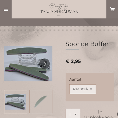
Ga
direct
naar
de
hoofdinhoud
Sponge Buffer
€ 2,95
Aantal
In
winkelwagen