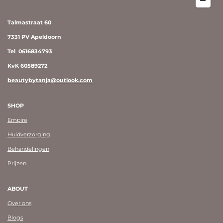
Talmastraat 60
7331 PV Apeldoorn
Tel
0616834793
KvK 60589272
beautybytanja@outlook.com
SHOP
Empire
Huidverzorging
Behandelingen
Prijzen
ABOUT
Over ons
Blogs