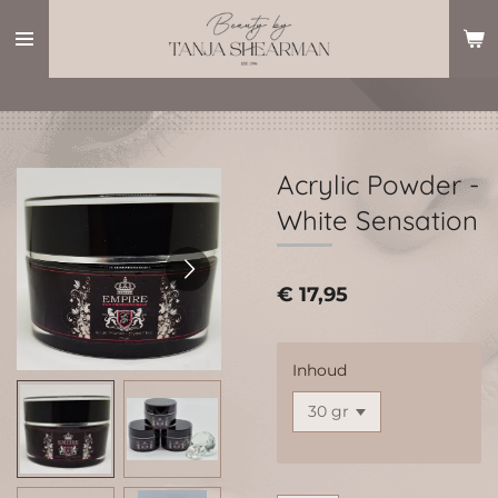
Ga
direct
naar
de
hoofdinhoud
Acrylic Powder -
White Sensation
€ 17,95
Inhoud