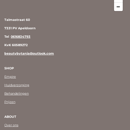
Talmastraat 60
7331 PV Apeldoorn
Tel
0616834793
KvK 60589272
beautybytanja@outlook.com
SHOP
Empire
Huidverzorging
Behandelingen
Prijzen
ABOUT
Over ons