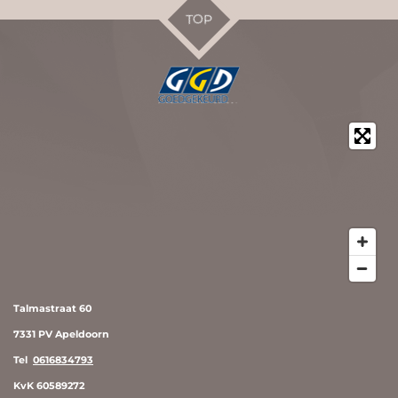
TOP
Talmastraat 60
7331 PV Apeldoorn
Tel
0616834793
KvK 60589272