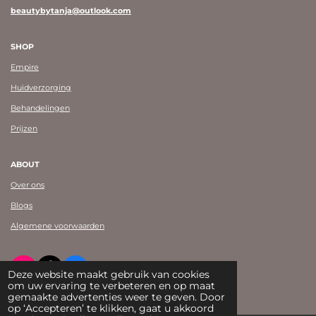
beautybytanja@outlook.com
SHOP
Empire
Huidverzorging
Behandelingen
Prijzen
ABOUT
Over ons
Blogs
Algemene voorwaarden
I
T
F
Deze website maakt gebruik van cookies
n
i
a
om uw ervaring te verbeteren en op maat
© Beauty by Tanja Shearman 2023
s
k
c
gemaakte advertenties weer te geven. Door
t
T
e
op ‘Accepteren’ te klikken, gaat u akkoord