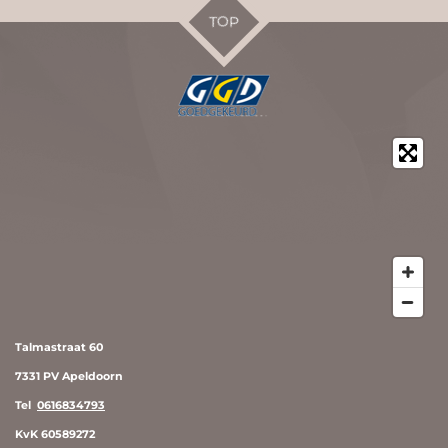
TOP
Talmastraat 60
7331 PV Apeldoorn
Tel
0616834793
KvK 60589272