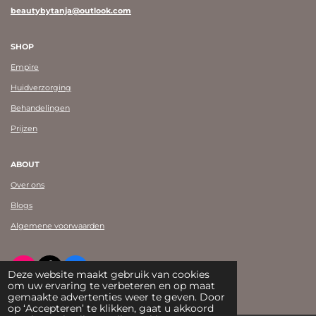
beautybytanja@outlook.com
SHOP
Empire
Huidverzorging
Behandelingen
Prijzen
ABOUT
Over ons
Blogs
Algemene voorwaarden
I
T
F
Deze website maakt gebruik van cookies
n
i
a
om uw ervaring te verbeteren en op maat
© Beauty by Tanja Shearman 2023
s
k
c
gemaakte advertenties weer te geven. Door
t
T
e
op ‘Accepteren’ te klikken, gaat u akkoord