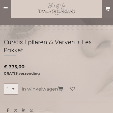
Ga
direct
naar
de
hoofdinhoud
Cursus Epileren & Verven + Les
Pakket
€ 375,00
GRATIS verzending
In winkelwagen
D
D
S
D