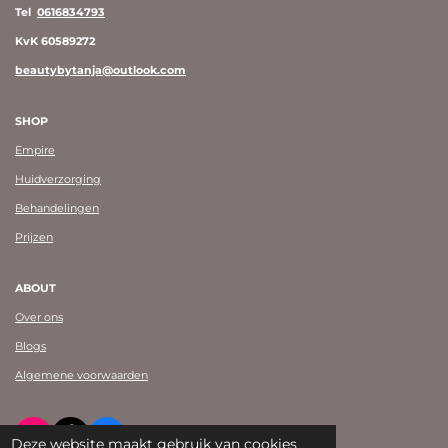
Tel
0616834793
KvK 60589272
beautybytanja@outlook.com
SHOP
Empire
Huidverzorging
Behandelingen
Prijzen
ABOUT
Over ons
Blogs
Algemene voorwaarden
I
T
F
Deze website maakt gebruik van cookies