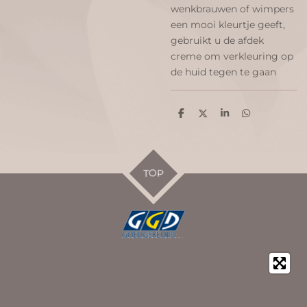
wenkbrauwen of wimpers
een mooi kleurtje geeft,
gebruikt u de afdek
creme om verkleuring op
de huid tegen te gaan
D
D
S
D
e
e
h
e
l
e
a
l
e
l
r
e
n
e
n
TOP