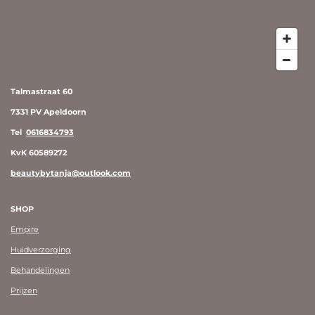
Talmastraat 60
7331 PV Apeldoorn
Tel
0616834793
KvK 60589272
beautybytanja@outlook.com
SHOP
Empire
Huidverzorging
Behandelingen
Prijzen