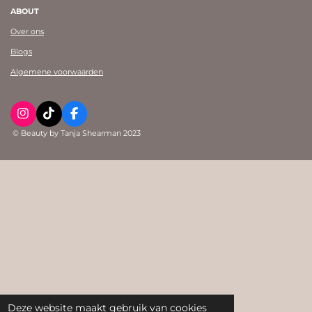
ABOUT
Over ons
Blogs
Algemene voorwaarden
I
T
F
n
i
a
© Beauty by Tanja Shearman 2023
s
k
c
t
T
e
a
o
b
g
k
o
r
o
a
k
m
Deze website maakt gebruik van cookies