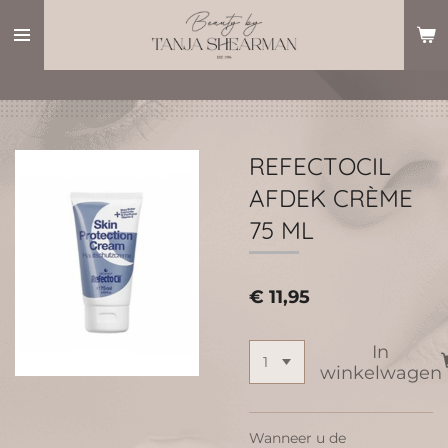
Ga
direct
naar
de
hoofdinhoud
REFECTOCIL
AFDEK CRÈME
75 ML
€ 11,95
In
winkelwagen
Wanneer u de