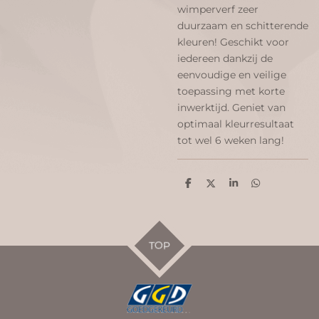
wimperverf zeer
duurzaam en schitterende
kleuren! Geschikt voor
iedereen dankzij de
eenvoudige en veilige
toepassing met korte
inwerktijd. Geniet van
optimaal kleurresultaat
tot wel 6 weken lang!
D
D
S
D
e
e
h
e
l
e
a
l
e
l
r
e
n
e
n
TOP