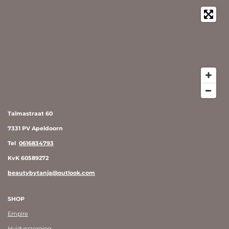
Talmastraat 60
7331 PV Apeldoorn
Tel
0616834793
KvK 60589272
beautybytanja@outlook.com
SHOP
Empire
Huidverzorging