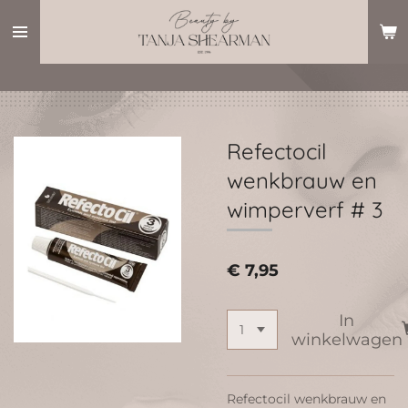
Ga
direct
naar
de
hoofdinhoud
Refectocil
wenkbrauw en
wimperverf # 3
€ 7,95
In
winkelwagen
Refectocil wenkbrauw en