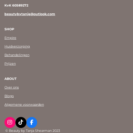
KvK 60589272
beautybytanja@outlook.com
SHOP
Empire
Huidverzorging
Behandelingen
Prijzen
ABOUT
Over ons
Blogs
Algemene voorwaarden
I
T
F
n
i
a
© Beauty by Tanja Shearman 2023