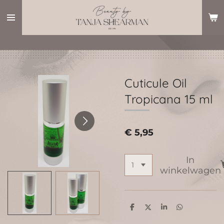
Ga
direct
naar
de
hoofdinhoud
Cuticule Oil
Tropicana 15 ml
€ 5,95
In
winkelwagen
D
D
S
D
e
e
h
e
l
e
a
l