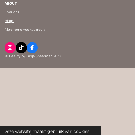
ABOUT
Over ons
Blogs
Algemene voorwaarden
I
T
F
n
i
a
© Beauty by Tanja Shearman 2023
s
k
c
t
T
e
a
o
b
g
k
o
r
o
a
k
m
Deze website maakt gebruik van cookies