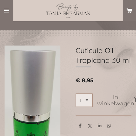
Ga
direct
naar
de
hoofdinhoud
Cuticule Oil
Tropicana 30 ml
€ 8,95
In
winkelwagen
D
D
S
D
e
e
h
e
l
e
a
l