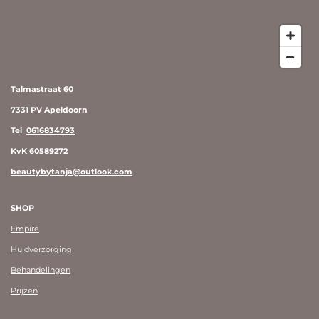
Talmastraat 60
7331 PV Apeldoorn
Tel
0616834793
KvK 60589272
beautybytanja@outlook.com
SHOP
Empire
Huidverzorging
Behandelingen
Prijzen