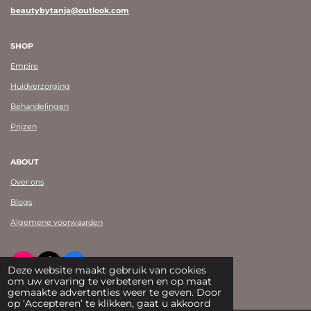
beautybytanja@outlook.com
SHOP
Empire
Huidverzorging
Behandelingen
Prijzen
ABOUT
Over ons
Blogs
Algemene voorwaarden
I
T
F
Deze website maakt gebruik van cookies
n
i
a
om uw ervaring te verbeteren en op maat
© Beauty by Tanja Shearman 2023
s
k
c
gemaakte advertenties weer te geven. Door
t
T
e
op ‘Accepteren’ te klikken, gaat u akkoord