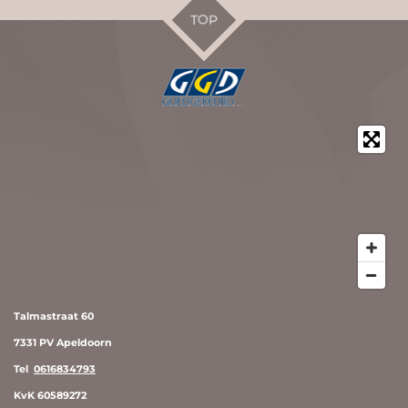
TOP
Talmastraat 60
7331 PV Apeldoorn
Tel
0616834793
KvK 60589272