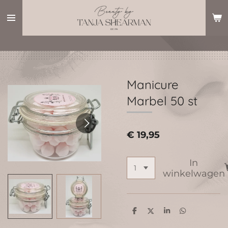
Ga
direct
naar
de
hoofdinhoud
Manicure
Marbel 50 st
€ 19,95
In
winkelwagen
D
D
S
D
e
e
h
e
l
e
a
l