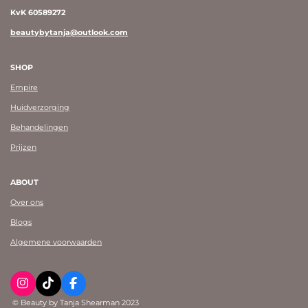
KvK 60589272
beautybytanja@outlook.com
SHOP
Empire
Huidverzorging
Behandelingen
Prijzen
ABOUT
Over ons
Blogs
Algemene voorwaarden
I
T
F
n
i
a
© Beauty by Tanja Shearman 2023