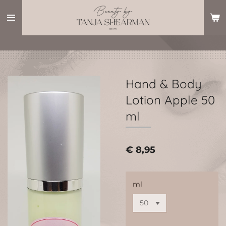
Ga
direct
naar
de
hoofdinhoud
Hand & Body
Lotion Apple 50
ml
€ 8,95
ml