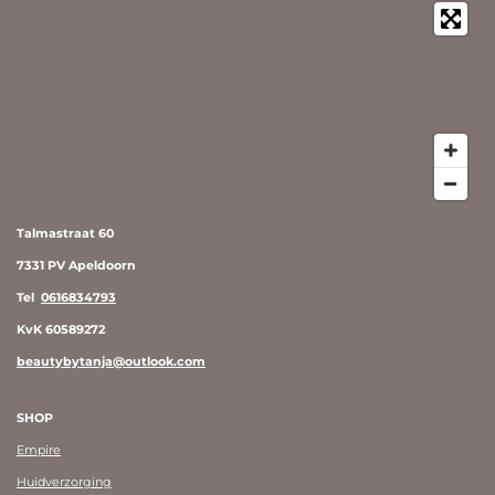
Talmastraat 60
7331 PV Apeldoorn
Tel
0616834793
KvK 60589272
beautybytanja@outlook.com
SHOP
Empire
Huidverzorging