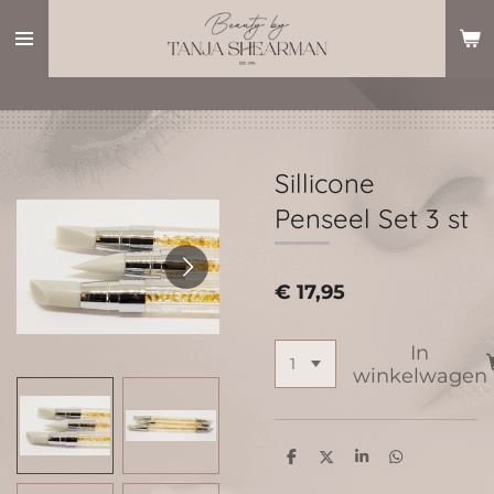
Ga
direct
naar
de
hoofdinhoud
Sillicone
Penseel Set 3 st
€ 17,95
In
winkelwagen
D
D
S
D
e
e
h
e
l
e
a
l