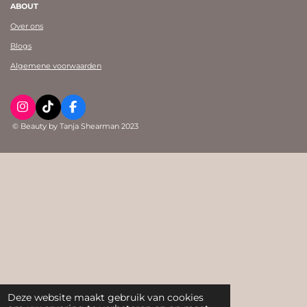
ABOUT
Over ons
Blogs
Algemene voorwaarden
I
T
F
n
i
a
© Beauty by Tanja Shearman 2023
s
k
c
t
T
e
a
o
b
g
k
o
r
o
a
k
m
Deze website maakt gebruik van cookies