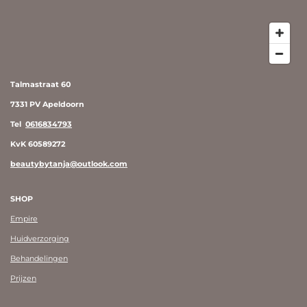
Talmastraat 60
7331 PV Apeldoorn
Tel
0616834793
KvK 60589272
beautybytanja@outlook.com
SHOP
Empire
Huidverzorging
Behandelingen
Prijzen