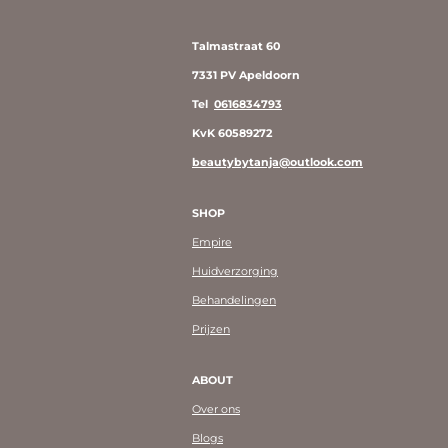
Talmastraat 60
7331 PV Apeldoorn
Tel
0616834793
KvK 60589272
beautybytanja@outlook.com
SHOP
Empire
Huidverzorging
Behandelingen
Prijzen
ABOUT
Over ons
Blogs