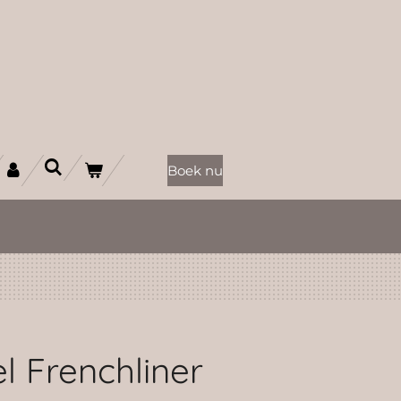
Boek nu
l Frenchliner