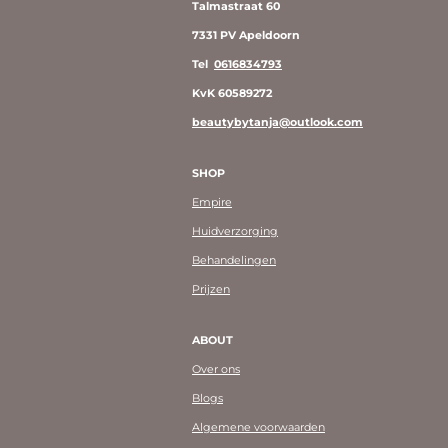
Talmastraat 60
7331 PV Apeldoorn
Tel
0616834793
KvK 60589272
beautybytanja@outlook.com
SHOP
Empire
Huidverzorging
Behandelingen
Prijzen
ABOUT
Over ons
Blogs
Algemene voorwaarden