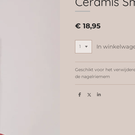
Ceramis Sm
€ 18,95
In winkelwag
Geschikt voor het verwijder
de nagelriemem
D
D
S
e
e
h
l
e
a
e
l
r
n
e