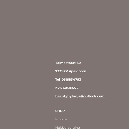
Talmastraat 60
7331 PV Apeldoorn
Tel
0616834793
KvK 60589272
beautybytanja@outlook.com
SHOP
Empire
Huidverzorging