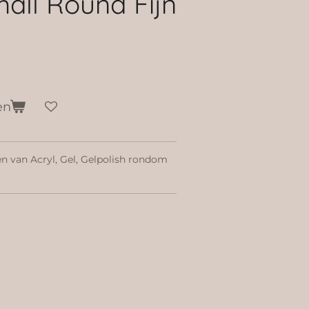
all Round Fijn
en
en van Acryl, Gel, Gelpolish rondom