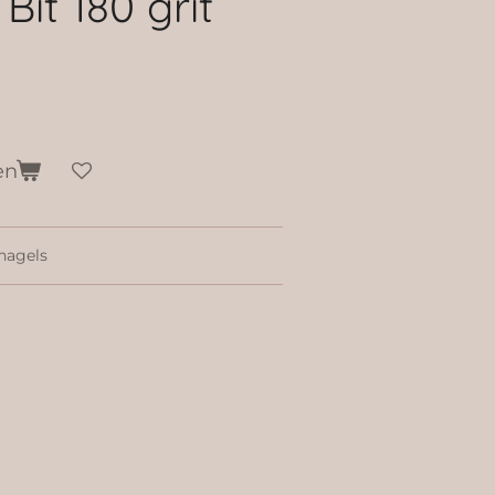
it 180 grit
en
 nagels