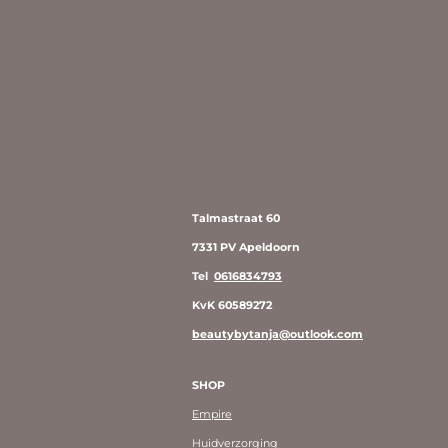
Talmastraat 60
7331 PV Apeldoorn
Tel
0616834793
KvK 60589272
beautybytanja@outlook.com
SHOP
Empire
Huidverzorging