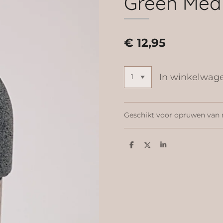
Green Med B
€ 12,95
In winkelwag
Geschikt voor opruwen van
D
D
S
e
e
h
l
e
a
e
l
r
n
e