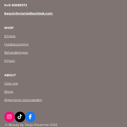
KvK 60589272
beautybytanja@outlook.com
SHOP
Empire
Huidverzorging
Behandelingen
Prijzen
ABOUT
Over ons
Blogs
Algemene voorwaarden
I
T
F
n
i
a
© Beauty by Tanja Shearman 2023