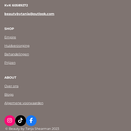
KvK 60589272
beautybytanja@outlook.com
SHOP
Empire
Huidverzorging
Behandelingen
Prijzen
ABOUT
Over ons
Blogs
Algemene voorwaarden
I
T
F
n
i
a
© Beauty by Tanja Shearman 2023