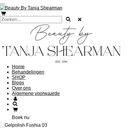
Ga
direct
naar
de
hoofdinhoud
Home
Behandelingen
SHOP
Blogs
Over ons
Algemene voorwaarde
Boek nu