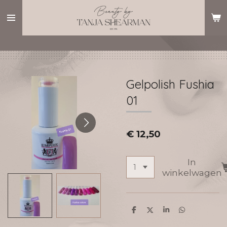
Ga
direct
naar
de
hoofdinhoud
Gelpolish Fushia
01
€ 12,50
In
winkelwagen
D
D
S
D
e
e
h
e
l
e
a
l