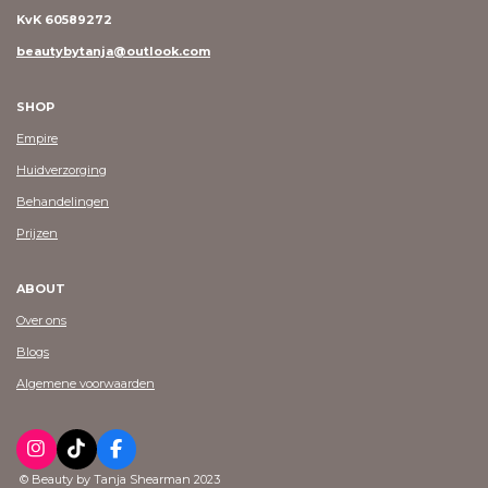
KvK 60589272
beautybytanja@outlook.com
SHOP
Empire
Huidverzorging
Behandelingen
Prijzen
ABOUT
Over ons
Blogs
Algemene voorwaarden
I
T
F
n
i
a
© Beauty by Tanja Shearman 2023