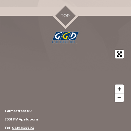
e
l
r
e
n
e
n
TOP
Talmastraat 60
7331 PV Apeldoorn
Tel
0616834793