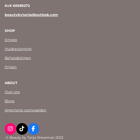
KvK 60589272
beautybytanja@outlook.com
SHOP
Empire
Huidverzorging
Behandelingen
Prijzen
ABOUT
Over ons
Blogs
Algemene voorwaarden
I
T
F
n
i
a
© Beauty by Tanja Shearman 2023