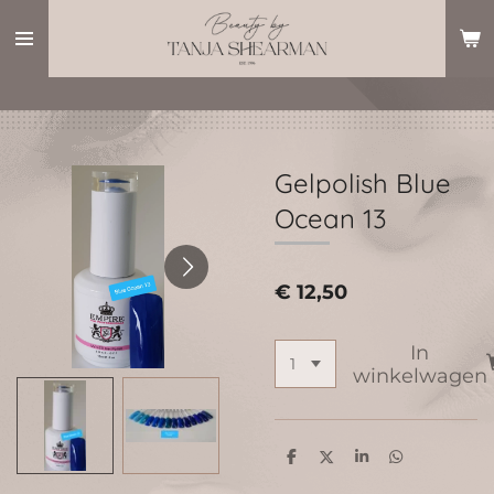
Ga
direct
naar
de
hoofdinhoud
Gelpolish Blue
Ocean 13
€ 12,50
In
winkelwagen
D
D
S
D
e
e
h
e
l
e
a
l