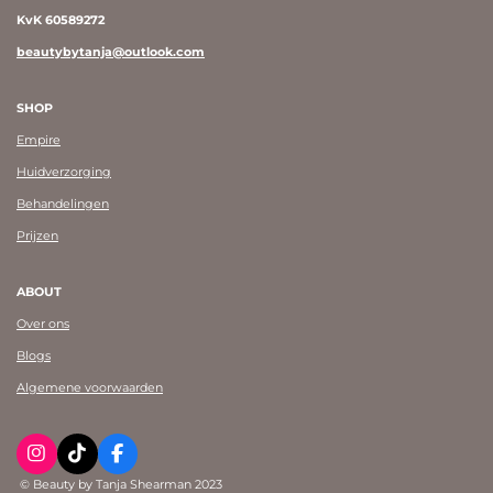
KvK 60589272
beautybytanja@outlook.com
SHOP
Empire
Huidverzorging
Behandelingen
Prijzen
ABOUT
Over ons
Blogs
Algemene voorwaarden
I
T
F
n
i
a
© Beauty by Tanja Shearman 2023