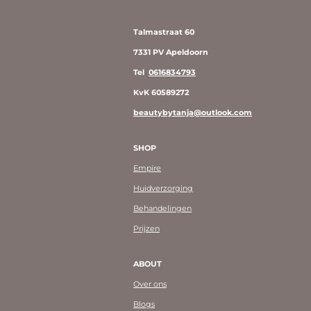
Talmastraat 60
7331 PV Apeldoorn
Tel
0616834793
KvK 60589272
beautybytanja@outlook.com
SHOP
Empire
Huidverzorging
Behandelingen
Prijzen
ABOUT
Over ons
Blogs