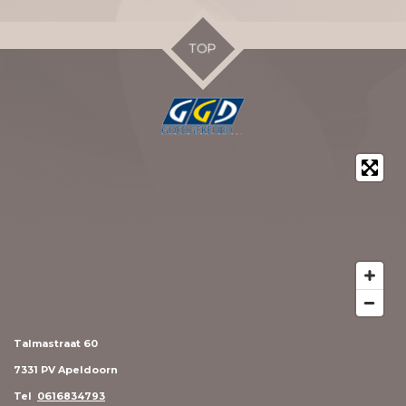
e
l
r
e
n
e
n
TOP
Talmastraat 60
7331 PV Apeldoorn
Tel
0616834793