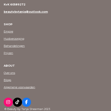
KvK 60589272
beautybytanja@outlook.com
SHOP
Empire
Huidverzorging
Behandelingen
Prijzen
ABOUT
Over ons
Blogs
Algemene voorwaarden
I
T
F
n
i
a
© Beauty by Tanja Shearman 2023