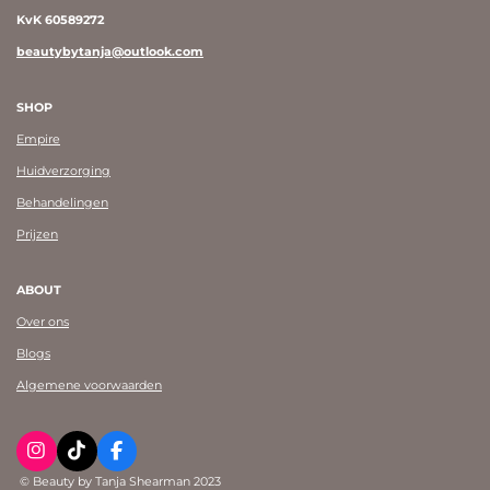
KvK 60589272
beautybytanja@outlook.com
SHOP
Empire
Huidverzorging
Behandelingen
Prijzen
ABOUT
Over ons
Blogs
Algemene voorwaarden
I
T
F
n
i
a
© Beauty by Tanja Shearman 2023