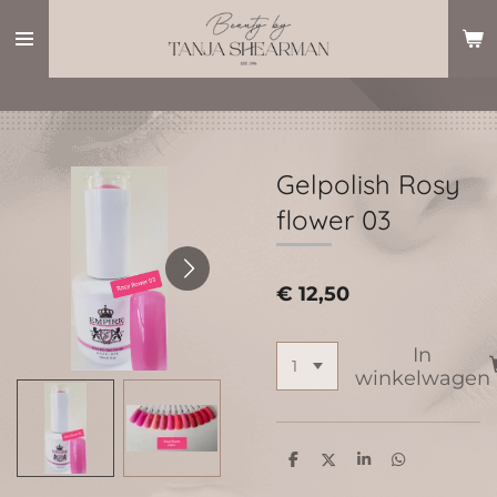
Ga
direct
naar
de
hoofdinhoud
Gelpolish Rosy
flower 03
€ 12,50
In
winkelwagen
D
D
S
D
e
e
h
e
l
e
a
l