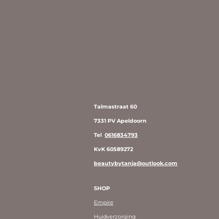
Talmastraat 60
7331 PV Apeldoorn
Tel
0616834793
KvK 60589272
beautybytanja@outlook.com
SHOP
Empire
Huidverzorging