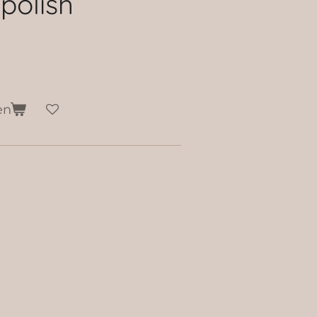
polish
en