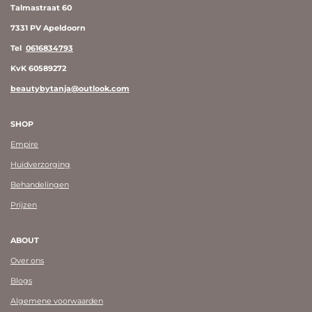
Talmastraat 60
7331 PV Apeldoorn
Tel
0616834793
KvK 60589272
beautybytanja@outlook.com
SHOP
Empire
Huidverzorging
Behandelingen
Prijzen
ABOUT
Over ons
Blogs
Algemene voorwaarden