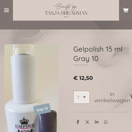
Ga
direct
naar
de
hoofdinhoud
Gelpolish 15 ml
Gray 10
€ 12,50
In
winkelwagen
D
D
S
D
e
e
h
e
l
e
a
l