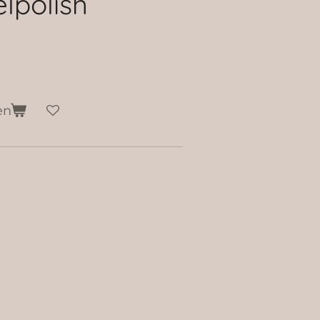
lpolish
en