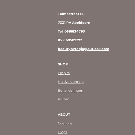
Talmastraat 60
7331 PV Apeldoorn
Tel
0616834793
KvK 60589272
beautybytanja@outlook.com
SHOP
Empire
Huidverzorging
Behandelingen
Prijzen
ABOUT
Over ons
Blogs