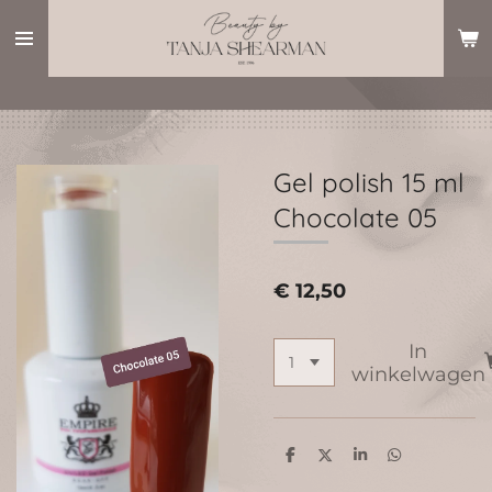
Ga
direct
naar
de
hoofdinhoud
Gel polish 15 ml
Chocolate 05
€ 12,50
In
winkelwagen
D
D
S
D
e
e
h
e
l
e
a
l