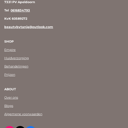
7331 PV Apeldoorn
Tel
0616834793
KvK 60589272
beautybytanja@outlook.com
SHOP
Empire
Huidverzorging
Behandelingen
Prijzen
ABOUT
Over ons
Blogs
Algemene voorwaarden