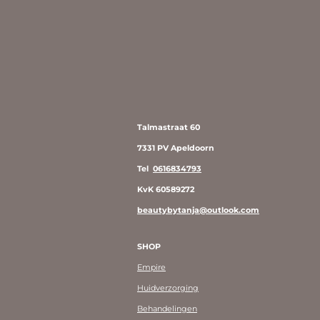
Talmastraat 60
7331 PV Apeldoorn
Tel
0616834793
KvK 60589272
beautybytanja@outlook.com
SHOP
Empire
Huidverzorging
Behandelingen